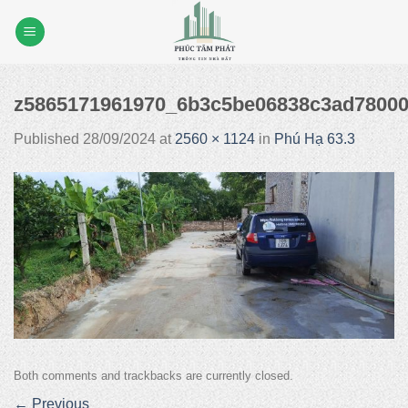
Skip
to
content
z5865171961970_6b3c5be06838c3ad7800
Published
28/09/2024
at
2560 × 1124
in
Phú Hạ 63.3
Both comments and trackbacks are currently closed.
←
Previous