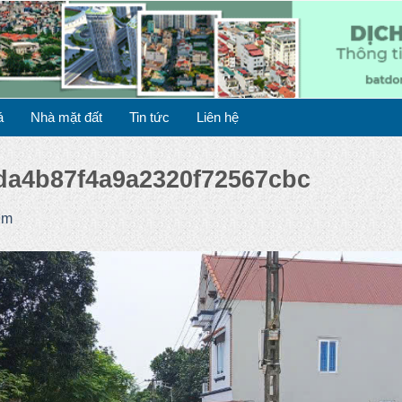
á
Nhà mặt đất
Tin tức
Liên hệ
da4b87f4a9a2320f72567cbc
9m