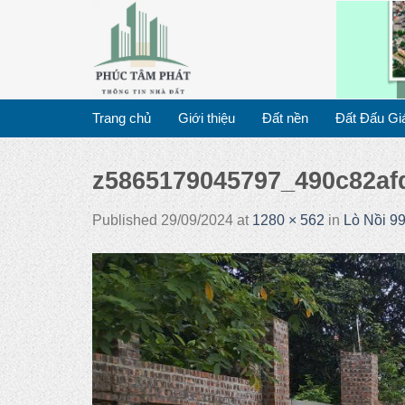
Skip
to
content
Trang chủ
Giới thiệu
Đất nền
Đất Đấu Gi
z5865179045797_490c82af
Published
29/09/2024
at
1280 × 562
in
Lò Nồi 9