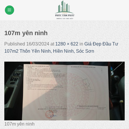
Skip
to
content
107m yên ninh
Published
16/03/2024
at
1280 × 622
in
Giá Đẹp Đầu Tư
107m2 Thôn Yên Ninh, Hiền Ninh, Sóc Sơn
107m yên ninh