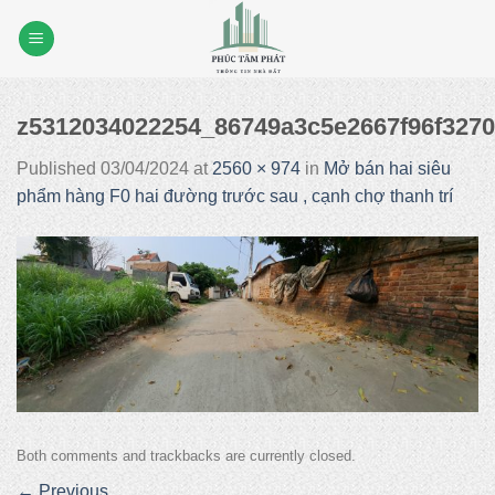
Skip
to
content
z5312034022254_86749a3c5e2667f96f3270
Published
03/04/2024
at
2560 × 974
in
Mở bán hai siêu
phẩm hàng F0 hai đường trước sau , cạnh chợ thanh trí
Both comments and trackbacks are currently closed.
←
Previous