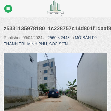
Skip
to
content
z5331135978180_1c228757c14d801f1daaf8
Published
09/04/2024
at
2560 × 2448
in
MỞ BÁN F0
THANH TRÍ, MINH PHÚ, SÓC SƠN