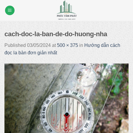
Skip
to
content
cach-doc-la-ban-de-do-huong-nha
Published
03/05/2024
at
500 × 375
in
Hướng dẫn cách
đọc la bàn đơn giản nhất