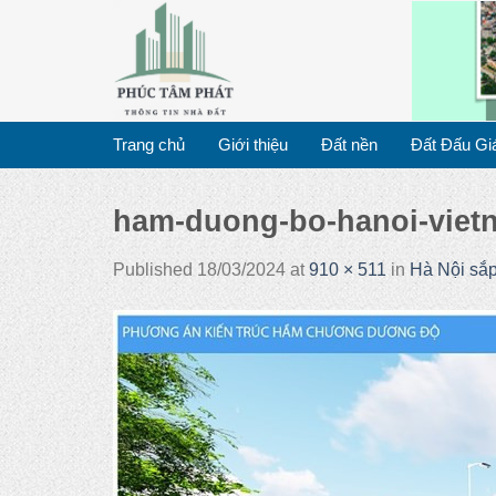
Skip
to
content
Trang chủ
Giới thiệu
Đất nền
Đất Đấu Gi
ham-duong-bo-hanoi-viet
Published
18/03/2024
at
910 × 511
in
Hà Nội sắ