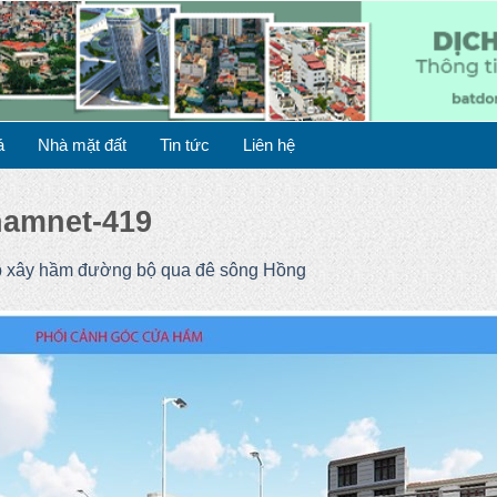
á
Nhà mặt đất
Tin tức
Liên hệ
namnet-419
p xây hầm đường bộ qua đê sông Hồng