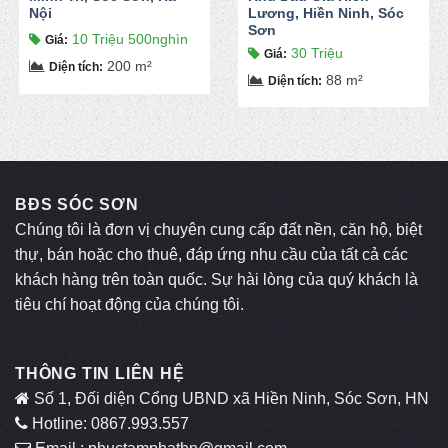
Nội
Lương, Hiền Ninh, Sóc
Sơn
10 Triệu 500nghìn
Giá
:
30 Triệu
Giá
:
200 m²
Diện tích
:
88 m²
Diện tích
:
BĐS SÓC SƠN
Chúng tôi là đơn vị chuyên cung cấp đất nền, căn hộ, biệt
thự, bán hoặc cho thuê, đáp ứng nhu cầu của tất cả các
khách hàng trên toàn quốc. Sự hài lòng của quý khách là
tiêu chí hoạt động của chúng tôi.
THÔNG TIN LIÊN HỆ
Số 1, Đối diện Cổng UBND xã Hiền Ninh, Sóc Sơn, HN
Hotline: 0867.993.557