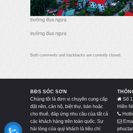
trường đua ngựa
trường đua ngựa
Both comments and trackbacks are currently closed.
BĐS SÓC SƠN
THÔNG
Chúng tôi là đơn vị chuyên cung cấp
Số 1
đất nền, căn hộ, biệt thự, bán hoặc
Hiền N
cho thuê, đáp ứng nhu cầu của tất cả
Hotli
các khách hàng trên toàn quốc. Sự
Emai
hài lòng của quý khách là tiêu chí
phucta