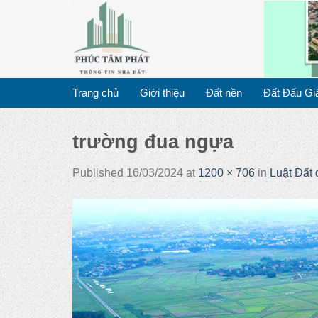
Skip
to
content
Trang chủ
Giới thiệu
Đất nền
Đất Đấu Gi
trường đua ngựa
Published
16/03/2024
at
1200 × 706
in
Luật Đất 