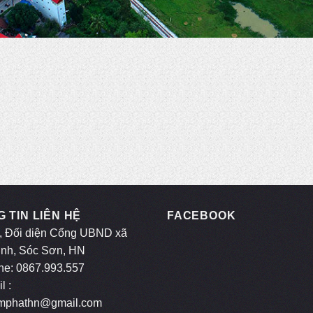
 TIN LIÊN HỆ
FACEBOOK
, Đối diện Cổng UBND xã
inh, Sóc Sơn, HN
ne: 0867.993.557
l :
mphathn@gmail.com