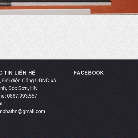
 TIN LIÊN HỆ
FACEBOOK
, Đối diện Cổng UBND xã
inh, Sóc Sơn, HN
ne: 0867.993.557
l :
mphathn@gmail.com