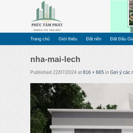
Skip
to
content
Trang chủ
Giới thiệu
Đất nền
Đất Đấu Gi
nha-mai-lech
Published
22/07/2024
at
816 × 665
in
Gợi ý các 