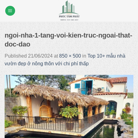
Skip
to
content
ngoi-nha-1-tang-voi-kien-truc-ngoai-that-
doc-dao
Published
21/06/2024
at
850 × 500
in
Top 10+ mẫu nhà
vườn đẹp ở nông thôn với chi phí thấp