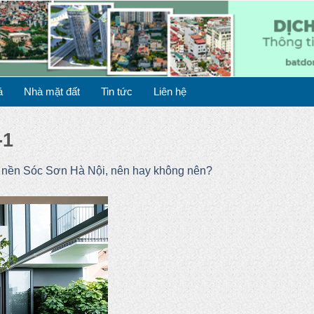
á
Nhà mặt đất
Tin tức
Liên hệ
-1
t nền Sóc Sơn Hà Nội, nên hay không nên?