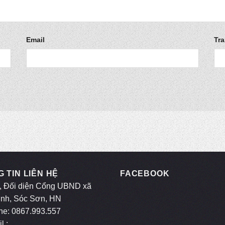
Email
Tr
 TIN LIÊN HỆ
FACEBOOK
, Đối diện Cổng UBND xã
inh, Sóc Sơn, HN
ne: 0867.993.557
l :