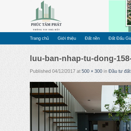
Skip
to
content
Trang chủ
Giới thiệu
Đất nền
Đất Đấu Gi
luu-ban-nhap-tu-dong-158
Published
04/12/2017
at
500 × 300
in
Đầu tư đấ