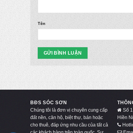
Tên
BĐS SÓC SƠN
THÔNG
Chúng tôi là đơn vị chuyên cung cấp
Số 1
đất nền, căn hộ, biệt thự, bán hoặc
Hiền N
cho thuê, đáp ứng nhu cầu của tất cả
Hotli
các khách hàng trên toàn quốc. Sự
Emai