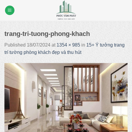
Skip
to
content
trang-tri-tuong-phong-khach
Published
18/07/2024
at
1354 × 985
in
15+ Ý tưởng trang
trí tường phòng khách đẹp và thu hút