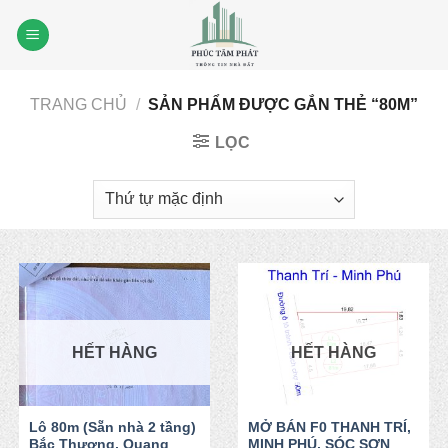
Skip
to
content
TRANG CHỦ
/
SẢN PHẨM ĐƯỢC GẮN THẺ “80M”
LỌC
HẾT HÀNG
HẾT HÀNG
Lô 80m (Sẵn nhà 2 tầng)
MỞ BÁN F0 THANH TRÍ,
Bắc Thượng, Quang
MINH PHÚ, SÓC SƠN