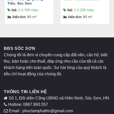
Tiến, Sóc Sơn
1 tỉ 760 triệu
1 tỉ 200 triệu
Giá
:
Giá
:
80 m²
80 m²
Diện tích
:
Diện tích
:
BĐS SÓC SƠN
Chúng tôi là đơn vị chuyên cung cấp đất nền, căn hộ, biệt
thự, bán hoặc cho thuê, đáp ứng nhu cầu của tất cả các
khách hàng trên toàn quốc. Sự hài lòng của quý khách là
tiêu chí hoạt động của chúng tôi.
THÔNG TIN LIÊN HỆ
Số 1, Đối diện Cổng UBND xã Hiền Ninh, Sóc Sơn, HN
Hotline: 0867.993.557
Email : phuctamphathn@gmail.com