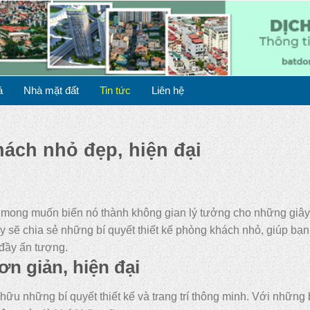
á
Nhà mặt đất
Tin tức
Liên hệ
hách nhỏ đẹp, hiện đại
mong muốn biến nó thành không gian lý tưởng cho những giây
ày sẽ chia sẻ những bí quyết thiết kế phòng khách nhỏ, giúp bạn
 đầy ấn tượng.
n giản, hiện đại
ữu những bí quyết thiết kế và trang trí thông minh. Với những b