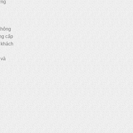
ờng
không
ng cấp
ó khách
 và