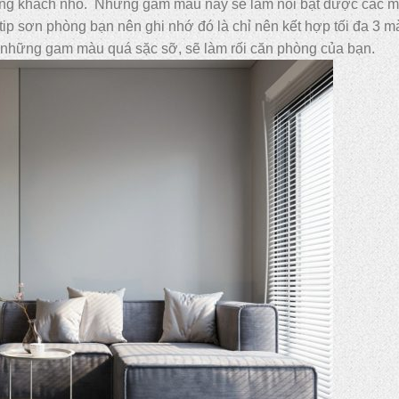
phòng khách nhỏ. Những gam màu này sẽ làm nổi bật được các 
 tip sơn phòng bạn nên ghi nhớ đó là chỉ nên kết hợp tối đa 3 
 những gam màu quá sặc sỡ, sẽ làm rối căn phòng của bạn.