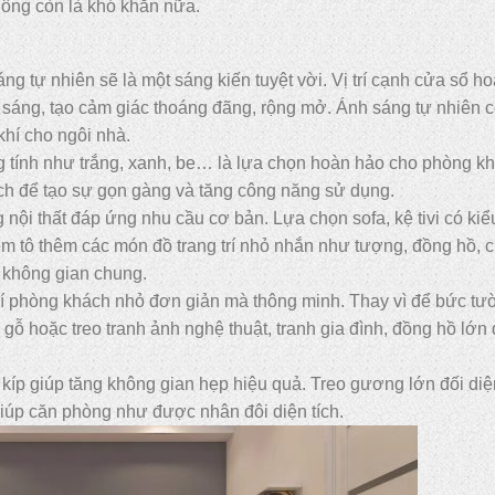
ông còn là khó khăn nữa.
ng tự nhiên sẽ là một sáng kiến tuyệt vời. Vị trí cạnh cửa sổ h
 sáng, tạo cảm giác thoáng đãng, rộng mở. Ánh sáng tự nhiên 
khí cho ngôi nhà.
g tính như trắng, xanh, be… là lựa chọn hoàn hảo cho phòng k
 tích để tạo sự gọn gàng và tăng công năng sử dụng.
ội thất đáp ứng nhu cầu cơ bản. Lựa chọn sofa, kệ tivi có ki
iểm tô thêm các món đồ trang trí nhỏ nhắn như tượng, đồng hồ, 
i không gian chung.
trí phòng khách nhỏ đơn giản mà thông minh. Thay vì để bức tư
 gỗ hoặc treo tranh ảnh nghệ thuật, tranh gia đình, đồng hồ lớn 
 kíp giúp tăng không gian hẹp hiệu quả. Treo gương lớn đối di
 giúp căn phòng như được nhân đôi diện tích.