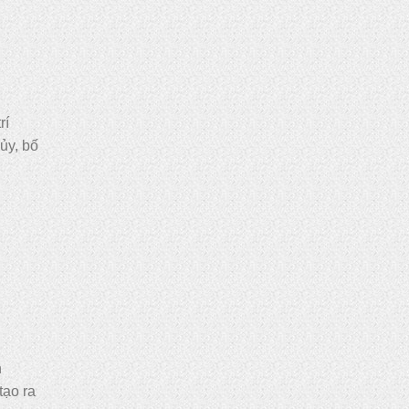
rí
ủy, bố
n
tạo ra