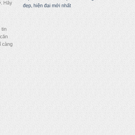
ý. Hãy
đẹp, hiện đại mới nhất
 tin
 căn
ỉ càng