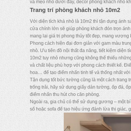
và mẹo nhỏ dưới đây, decor phòng khách nhỏ kh
Trang trí phòng khách nhỏ 10m2
Với diện tích khá nhỏ là 10m2 thì tận dụng ánh sá
cửa chính lớn sẽ giúp phòng khách đón trọn ánh
mang lại giá trị phong thủy tốt đẹp, mang vượng 
Phong cách hiện đại đơn giản với gam màu trun
nhỏ. Ưu tiên đồ nội thất đa năng, tiết kiệm diện
10m2 tuy nhỏ nhưng cũng không thể thiếu những n
và chất liệu phù hợp với phong cách thiết kế. Đ
hoa… để tạo điểm nhấn tinh tế và thống nhất vớ
Tận dụng tốt bức tường cũng là một cách trang 
trống trải, hãy sử dụng giấy dán tường, ốp đá, ốp
điểm nhấn thu hút cho căn phòng.
Ngoài ra, gia chủ có thể sử dụng gương – một bí
sổ hoặc sofa để tạo hiệu ứng đánh lừa thị giác,