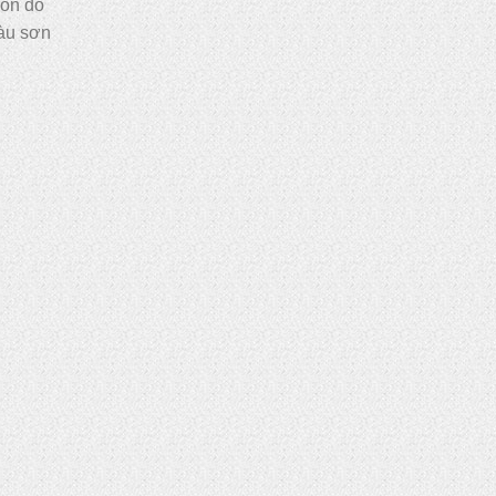
món đồ
màu sơn