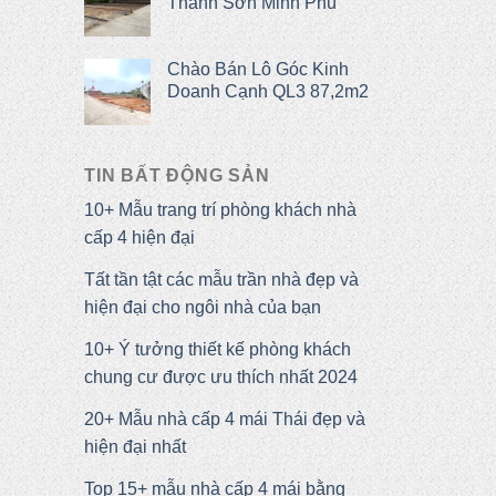
Thanh Sơn Minh Phú
Chào Bán Lô Góc Kinh
Doanh Cạnh QL3 87,2m2
Original
Current
price
price
was:
is:
TIN BẤT ĐỘNG SẢN
2,092,000,000 ₫.
2,000,000,000 ₫.
10+ Mẫu trang trí phòng khách nhà
cấp 4 hiện đại
Tất tần tật các mẫu trần nhà đẹp và
hiện đại cho ngôi nhà của bạn
10+ Ý tưởng thiết kế phòng khách
chung cư được ưu thích nhất 2024
20+ Mẫu nhà cấp 4 mái Thái đẹp và
hiện đại nhất
Top 15+ mẫu nhà cấp 4 mái bằng