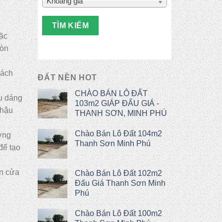
Khoảng giá
TÌM KIẾM
oặc
còn
hách
ĐẤT NỀN HOT
CHÀO BÁN LÔ ĐẤT
ểu dáng
103m2 GIÁP ĐẤU GIÁ -
chậu
THANH SƠN, MINH PHÚ
Chào Bán Lô Đất 104m2
ờng
Thanh Sơn Minh Phú
để tạo
ện cửa
Chào Bán Lô Đất 102m2
Đấu Giá Thanh Sơn Minh
Phú
Chào Bán Lô Đất 100m2