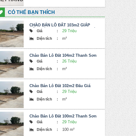
CÓ THỂ BẠN THÍCH
CHÀO BÁN LÔ ĐẤT 103m2 GIÁP
ĐẤU GIÁ – THANH SƠN, MINH PHÚ
29 Triệu
Giá
:
m²
Diện tích
:
Chào Bán Lô Đất 104m2 Thanh Sơn
Minh Phú
26 Triệu
Giá
:
m²
Diện tích
:
Chào Bán Lô Đất 102m2 Đấu Giá
Thanh Sơn Minh Phú
29 Triệu
Giá
:
m²
Diện tích
:
Chào Bán Lô Đất 100m2 Thanh Sơn
Minh Phú
29 Triệu
Giá
:
100 m²
Diện tích
: