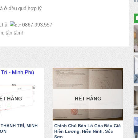
m
hà ở đều quá hợp lý
 chủ:
0867.993.557
, tận tâm!
ẾT HÀNG
HẾT HÀNG
 THANH TRÍ, MINH
Chính Chủ Bán Lô Góc Đấu Giá
Ch
SƠN
Hiền Lương, Hiền Ninh, Sóc
Yê
Sơn