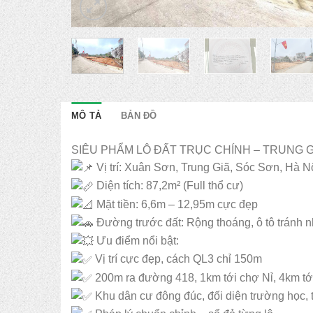
MÔ TẢ
BẢN ĐỒ
SIÊU PHẨM LÔ ĐẤT TRỤC CHÍNH – TRUNG G
Vị trí: Xuân Sơn, Trung Giã, Sóc Sơn, Hà N
Diện tích: 87,2m² (Full thổ cư)
Mặt tiền: 6,6m – 12,95m cực đẹp
Đường trước đất: Rộng thoáng, ô tô tránh 
Ưu điểm nổi bật:
Vị trí cực đẹp, cách QL3 chỉ 150m
200m ra đường 418, 1km tới chợ Nỉ, 4km tớ
Khu dân cư đông đúc, đối diện trường học, t