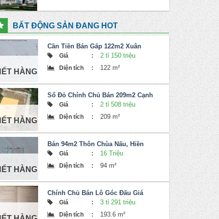
862 Triệu
Giá
:
75 m²
Diện tích
:
BẤT ĐỘNG SẢN ĐANG HOT
Cần Tiền Bán Gấp 122m2 Xuân
Bách, Quang Tiến
2 tỉ 150 triệu
Giá
:
122 m²
Diện tích
:
HẾT HÀNG
Sổ Đỏ Chính Chủ Bán 209m2 Cạnh
Khu Đấu Giá Lan Chùa, Hiền Ninh,
2 tỉ 508 triệu
Giá
:
Sóc Sơn
209 m²
Diện tích
:
HẾT HÀNG
Bán 94m2 Thôn Chùa Nấu, Hiền
Ninh, Sóc Sơn
16 Triệu
Giá
:
94 m²
Diện tích
:
HẾT HÀNG
Chính Chủ Bán Lô Góc Đấu Giá
Hiền Lương, Hiền Ninh, Sóc Sơn
3 tỉ 291 triệu
Giá
:
193.6 m²
Diện tích
:
HẾT HÀNG