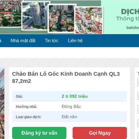
á
Nhà mặt đất
Tin tức
Liên hệ
Chào Bán Lô Góc Kinh Doanh Cạnh QL3
87,2m2
Original
Current
2 tỉ 092 triệu
Giá:
price
price
was:
is:
Đông Bắc
Hướng nhà:
2,092,000,000 ₫.
2,000,000,000 ₫.
Đất nền
Loại giao dịch:
Đăng ký tư vấn
Gọi Ngay