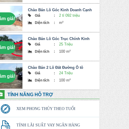
Chào Bán Lô Góc Kinh Doanh Cạnh
QL3 87,2m2
2 tỉ 092 triệu
Giá
:
ảm giá!
m²
Diện tích
:
Original
Current
price
price
was:
is:
2,092,000,000 ₫.
2,000,000,000 ₫.
Chào Bán Lô Góc Trục Chính Kinh
Doanh Tại Minh Trí Sóc Sơn
25 Triệu
Giá
:
ảm giá!
100 m²
Diện tích
:
Original
Current
price
price
was:
is:
25,000,000 ₫.
24,500,000 ₫.
Chào Bán 2 Lô Đất Đường Ô tô
Tránh TRục Chính Kinh Doanh
24 Triệu
Giá
:
ảm giá!
100 m²
Diện tích
:
Original
Current
price
price
was:
is:
TÍNH NĂNG HỖ TRỢ
24,000,000 ₫.
23,500,000 ₫.
XEM PHONG THỦY THEO TUỔI
TÍNH LÃI SUẤT VAY NGÂN HÀNG