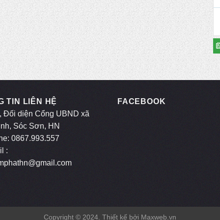
 TIN LIÊN HỆ
FACEBOOK
, Đối diện Cổng UBND xã
inh, Sóc Sơn, HN
ne: 0867.993.557
l :
mphathn@gmail.com
Copyright © 2024. Thiết kế bởi
Maxweb.vn