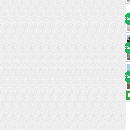
Gi
Gi
Gi