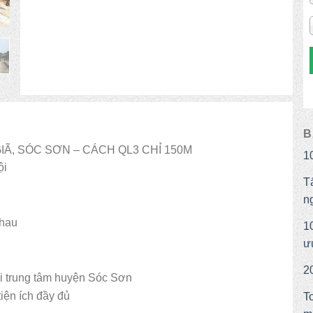
B
IÃ, SÓC SƠN – CÁCH QL3 CHỈ 150M
1
ội
T
n
nhau
1
ư
2
i trung tâm huyện Sóc Sơn
iện ích đầy đủ
T