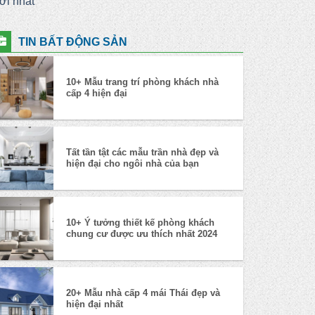
ới nhất
TIN BẤT ĐỘNG SẢN
10+ Mẫu trang trí phòng khách nhà
cấp 4 hiện đại
Tất tần tật các mẫu trần nhà đẹp và
hiện đại cho ngôi nhà của bạn
10+ Ý tưởng thiết kế phòng khách
HẾT HÀNG
chung cư được ưu thích nhất 2024
ính Chủ Cần Bán 2 lô 75m2
20+ Mẫu nhà cấp 4 mái Thái đẹp và
n Ninh, Hiền Ninh, Sóc Sơn
hiện đại nhất