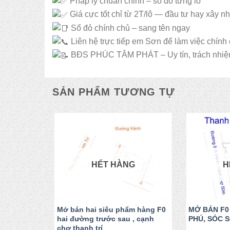
Pháp lý chuẩn chỉnh – sổ đỏ từng lô
Giá cực tốt chỉ từ 2T/lô — đầu tư hay xây n
Sổ đỏ chính chủ – sang tên ngay
Liên hệ trực tiếp em Sơn để làm việc chính
BĐS PHÚC TÂM PHÁT – Uy tín, trách nhiệm
SẢN PHẨM TƯƠNG TỰ
HẾT HÀNG
H
4m2 Thanh
Mở bán hai siêu phẩm hàng F0
MỞ BÁN F0
hai đường trước sau , cạnh
PHÚ, SÓC 
chợ thanh trí