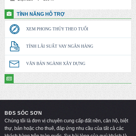
Original
Current
price
price
was:
is:
TÍNH NĂNG HỖ TRỢ
24,000,000 ₫.
23,500,000 ₫.
XEM PHONG THỦY THEO TUỔI
TÍNH LÃI SUẤT VAY NGÂN HÀNG
VĂN BẢN NGÀNH XÂY DỰNG
BĐS SÓC SƠN
Chúng tôi là đơn vị chuyên cung cấp đất nền, căn hộ, biệt
thự, bán hoặc cho thuê, đáp ứng nhu cầu của tất cả các
khách hàng trên toàn quốc. Sự hài lòng của quý khách là