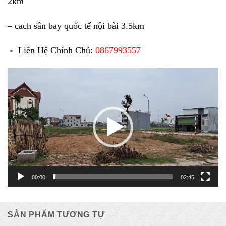
2km
– cach sân bay quốc tế nội bài 3.5km
Liên Hệ Chính Chủ:
0867993557
Trình
chơi
Video
00:00
02:45
SẢN PHẨM TƯƠNG TỰ