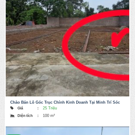
Chào Bán Lô Góc Trục Chính Kinh Doanh Tại Minh Trí Sóc
Sơn
25 Triệu
Giá
:
100 m²
Diện tích
:
Original
Current
price
price
was:
is:
25,000,000 ₫.
24,500,000 ₫.