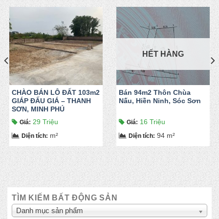
HẾT HÀNG
CHÀO BÁN LÔ ĐẤT 103m2
Bán 94m2 Thôn Chùa
GIÁP ĐẤU GIÁ – THANH
Nấu, Hiền Ninh, Sóc Sơn
SƠN, MINH PHÚ
29 Triệu
16 Triệu
Giá
:
Giá
:
m²
94 m²
Diện tích
:
Diện tích
:
TÌM KIẾM BẤT ĐỘNG SẢN
Danh mục sản phẩm