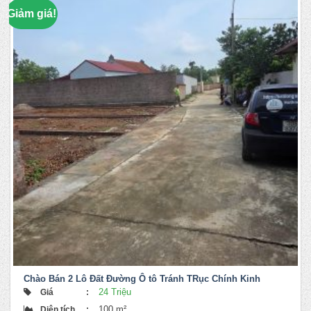
Giảm giá!
Chào Bán 2 Lô Đất Đường Ô tô Tránh TRục Chính Kinh
Doanh
24 Triệu
Giá
:
100 m²
Diện tích
: