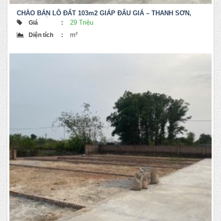
CHÀO BÁN LÔ ĐẤT 103m2 GIÁP ĐẤU GIÁ – THANH SƠN,
MINH PHÚ
29 Triệu
Giá
:
m²
Diện tích
: