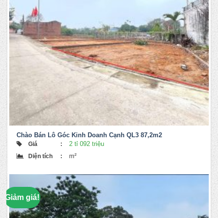
Chào Bán Lô Góc Kinh Doanh Cạnh QL3 87,2m2
2 tỉ 092 triệu
Giá
:
m²
Diện tích
:
Original
Current
price
price
was:
is:
2,092,000,000 ₫.
2,000,000,000 ₫.
Giảm giá!