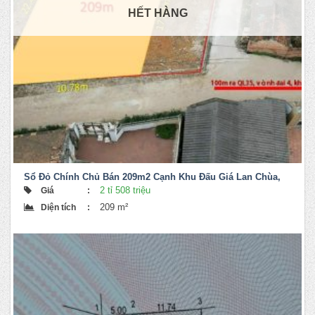
HẾT HÀNG
Sổ Đỏ Chính Chủ Bán 209m2 Cạnh Khu Đấu Giá Lan Chùa,
Hiền Ninh, Sóc Sơn
2 tỉ 508 triệu
Giá
:
209 m²
Diện tích
: