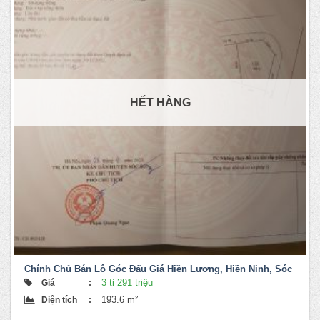
HẾT HÀNG
Chính Chủ Bán Lô Góc Đấu Giá Hiền Lương, Hiền Ninh, Sóc
Sơn
3 tỉ 291 triệu
Giá
:
193.6 m²
Diện tích
: