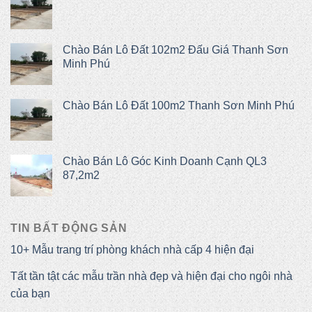
Chào Bán Lô Đất 102m2 Đấu Giá Thanh Sơn
Minh Phú
Chào Bán Lô Đất 100m2 Thanh Sơn Minh Phú
Chào Bán Lô Góc Kinh Doanh Cạnh QL3
87,2m2
Original
Current
price
price
was:
is:
TIN BẤT ĐỘNG SẢN
2,092,000,000 ₫.
2,000,000,000 ₫.
10+ Mẫu trang trí phòng khách nhà cấp 4 hiện đại
Tất tần tật các mẫu trần nhà đẹp và hiện đại cho ngôi nhà
của bạn