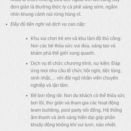
đơn giản là thưởng thức ly cà phê sáng sớm, ngắm
nhìn khung cảnh núi rừng hùng vĩ.
Đầy đủ tiện nghi và dịch vụ cao cấp:
Khu vui chơi trẻ em và khu làm đồ thủ công:
Nơi các bé thỏa sức vui đùa, sáng tạo và
khám phá thế giới xung quanh.
Dịch vụ tổ chức chương trình, sự kiện: Đáp
ứng mọi nhu cầu tổ chức hội nghị, tiệc tùng,
sinh nhật,… với đội ngũ nhân viên chuyên
nghiệp và tận tâm.
Bể bơi rộng rãi: Nơi du khách có thể thỏa sức
bơi lội, thư giãn và tham gia các hoạt động
team building, pool party sôi động. Hệ thống
âm thanh và ánh sáng hiện đại góp phần
khuấy động không khí vui tươi, náo nhiệt.