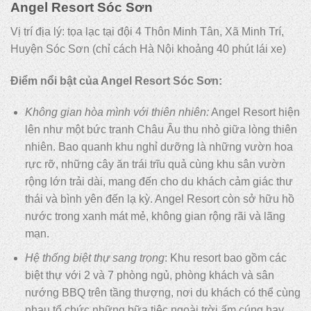
Angel Resort Sóc Sơn
Vị trí địa lý: tọa lạc tại đội 4 Thôn Minh Tân, Xã Minh Trí,
Huyện Sóc Sơn (chỉ cách Hà Nội khoảng 40 phút lái xe)
Điểm nổi bật của Angel Resort Sóc Sơn:
Không gian hòa mình với thiên nhiên:
Angel Resort hiện
lên như một bức tranh Châu Âu thu nhỏ giữa lòng thiên
nhiên. Bao quanh khu nghỉ dưỡng là những vườn hoa
rực rỡ, những cây ăn trái trĩu quả cùng khu sân vườn
rộng lớn trải dài, mang đến cho du khách cảm giác thư
thái và bình yên đến lạ kỳ. Angel Resort còn sở hữu hồ
nước trong xanh mát mẻ, không gian rộng rãi và lãng
mạn.
Hệ thống biệt thự sang trọng
: Khu resort bao gồm các
biệt thự với 2 và 7 phòng ngủ, phòng khách và sân
nướng BBQ trên tầng thượng, nơi du khách có thể cùng
nhau tổ chức những bữa tiệc ngoài trời ấm cúng hay