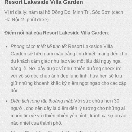
Resort Lakeside Villa Garden
Vị trí địa lý: nằm tại hồ Đồng Đò, Minh Trí, Sóc Sơn (cách
Hà Nội 45 phút đi xe)
Điểm nổi bật của Resort Lakeside Villa Garden:
Phong cách thiết kế tinh tế:
Resort Lakeside Villa
Garden sở hữu gam màu trắng tinh khiết, mang đến cho
du khách cảm giác như lạc vào một lâu đài nguy nga,
tráng lệ. Nơi đây được ví như “thiên đường check-in”
với vô số góc chụp ảnh đẹp lung linh, hứa hẹn sẽ lưu
giữ những khoảnh khắc kỷ niệm ngọt ngào cho các cặp
đôi.
Diện tích rộng rãi, thoáng mát:
Với sức chứa hơn 30
người, cho nên đây là điểm đến lý tưởng cho những ai
muốn tìm về với thiên nhiên yên bình, tránh xa sự ồn ào,
náo nhiệt của thành phố.