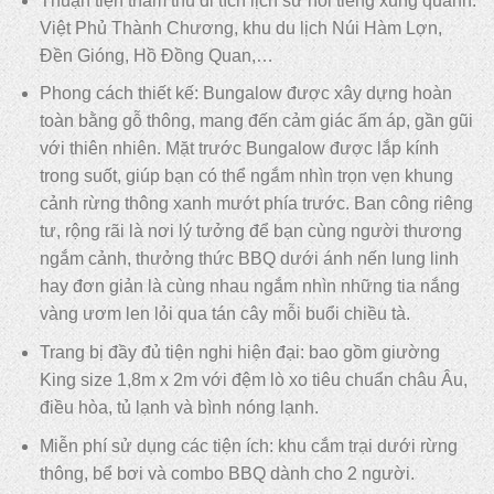
Thuận tiện thăm thú di tích lịch sử nổi tiếng xung quanh:
Việt Phủ Thành Chương, khu du lịch Núi Hàm Lợn,
Đền Gióng, Hồ Đồng Quan,…
Phong cách thiết kế: Bungalow được xây dựng hoàn
toàn bằng gỗ thông, mang đến cảm giác ấm áp, gần gũi
với thiên nhiên. Mặt trước Bungalow được lắp kính
trong suốt, giúp bạn có thể ngắm nhìn trọn vẹn khung
cảnh rừng thông xanh mướt phía trước. Ban công riêng
tư, rộng rãi là nơi lý tưởng để bạn cùng người thương
ngắm cảnh, thưởng thức BBQ dưới ánh nến lung linh
hay đơn giản là cùng nhau ngắm nhìn những tia nắng
vàng ươm len lỏi qua tán cây mỗi buổi chiều tà.
Trang bị đầy đủ tiện nghi hiện đại: bao gồm giường
King size 1,8m x 2m với đệm lò xo tiêu chuẩn châu Âu,
điều hòa, tủ lạnh và bình nóng lạnh.
Miễn phí sử dụng các tiện ích: khu cắm trại dưới rừng
thông, bể bơi và combo BBQ dành cho 2 người.