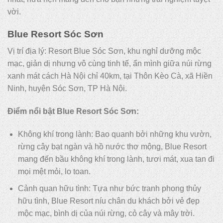
vời.
Blue Resort Sóc Sơn
Vị trí địa lý: Resort Blue Sóc Sơn, khu nghỉ dưỡng mộc
mạc, giản dị nhưng vô cùng tinh tế, ẩn mình giữa núi rừng
xanh mát cách Hà Nội chỉ 40km, tại Thôn Kèo Cà, xã Hiền
Ninh, huyện Sóc Sơn, TP Hà Nội.
Điểm nổi bật Blue Resort Sóc Sơn:
Không khí trong lành: Bao quanh bởi những khu vườn,
rừng cây bạt ngàn và hồ nước thơ mộng, Blue Resort
mang đến bầu không khí trong lành, tươi mát, xua tan đi
mọi mệt mỏi, lo toan.
Cảnh quan hữu tình: Tựa như bức tranh phong thủy
hữu tình, Blue Resort níu chân du khách bởi vẻ đẹp
mộc mạc, bình dị của núi rừng, cỏ cây và mây trời.