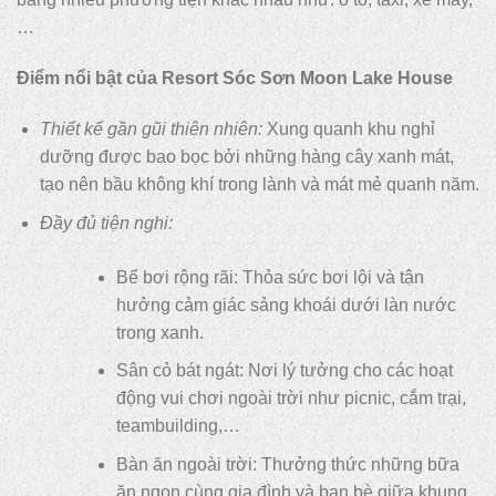
…
Điểm nổi bật của Resort Sóc Sơn Moon Lake House
Thiết kế gần gũi thiên nhiên:
Xung quanh khu nghỉ
dưỡng được bao bọc bởi những hàng cây xanh mát,
tạo nên bầu không khí trong lành và mát mẻ quanh năm.
Đầy đủ tiện nghi:
Bể bơi rộng rãi: Thỏa sức bơi lội và tận
hưởng cảm giác sảng khoái dưới làn nước
trong xanh.
Sân cỏ bát ngát: Nơi lý tưởng cho các hoạt
động vui chơi ngoài trời như picnic, cắm trại,
teambuilding,…
Bàn ăn ngoài trời: Thưởng thức những bữa
ăn ngon cùng gia đình và bạn bè giữa khung