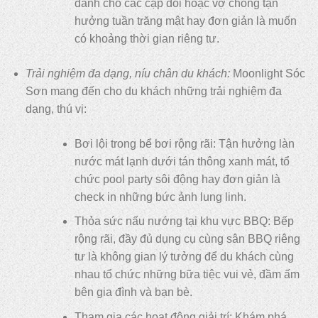
dành cho các cặp đôi hoặc vợ chồng tận
hưởng tuần trăng mật hay đơn giản là muốn
có khoảng thời gian riêng tư.
Trải nghiệm đa dạng, níu chân du khách:
Moonlight Sóc
Sơn mang đến cho du khách những trải nghiệm đa
dạng, thú vị:
Bơi lội trong bể bơi rộng rãi: Tận hưởng làn
nước mát lạnh dưới tán thông xanh mát, tổ
chức pool party sôi động hay đơn giản là
check in những bức ảnh lung linh.
Thỏa sức nấu nướng tại khu vực BBQ: Bếp
rộng rãi, đầy đủ dụng cụ cùng sân BBQ riêng
tư là không gian lý tưởng để du khách cùng
nhau tổ chức những bữa tiệc vui vẻ, đầm ấm
bên gia đình và bạn bè.
Tham gia các hoạt động giải trí: Khám phá