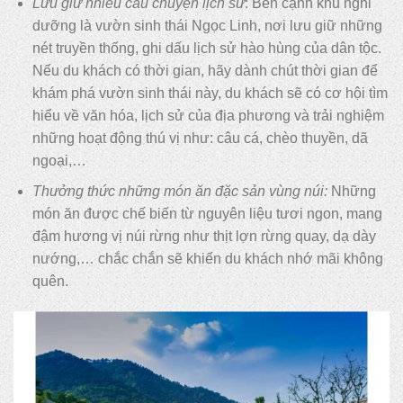
Lưu giữ nhiều câu chuyện lịch sử
: Bên cạnh khu nghỉ
dưỡng là vườn sinh thái Ngọc Linh, nơi lưu giữ những
nét truyền thống, ghi dấu lịch sử hào hùng của dân tộc.
Nếu du khách có thời gian, hãy dành chút thời gian để
khám phá vườn sinh thái này, du khách sẽ có cơ hội tìm
hiểu về văn hóa, lịch sử của địa phương và trải nghiệm
những hoạt động thú vị như: câu cá, chèo thuyền, dã
ngoại,…
Thưởng thức những món ăn đặc sản vùng núi:
Những
món ăn được chế biến từ nguyên liệu tươi ngon, mang
đậm hương vị núi rừng như thịt lợn rừng quay, dạ dày
nướng,… chắc chắn sẽ khiến du khách nhớ mãi không
quên.