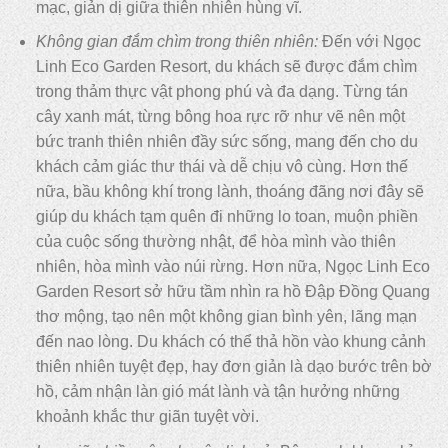
mạc, giản dị giữa thiên nhiên hùng vĩ.
Không gian đắm chìm trong thiên nhiên:
Đến với Ngọc
Linh Eco Garden Resort, du khách sẽ được đắm chìm
trong thảm thực vật phong phú và đa dạng. Từng tán
cây xanh mát, từng bông hoa rực rỡ như vẽ nên một
bức tranh thiên nhiên đầy sức sống, mang đến cho du
khách cảm giác thư thái và dễ chịu vô cùng. Hơn thế
nữa, bầu không khí trong lành, thoáng đãng nơi đây sẽ
giúp du khách tạm quên đi những lo toan, muộn phiền
của cuộc sống thường nhật, để hòa mình vào thiên
nhiên, hòa mình vào núi rừng. Hơn nữa, Ngọc Linh Eco
Garden Resort sở hữu tầm nhìn ra hồ Đập Đồng Quang
thơ mộng, tạo nên một không gian bình yên, lãng mạn
đến nao lòng. Du khách có thể thả hồn vào khung cảnh
thiên nhiên tuyệt đẹp, hay đơn giản là dạo bước trên bờ
hồ, cảm nhận làn gió mát lành và tận hưởng những
khoảnh khắc thư giãn tuyệt vời.