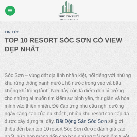
Skip
to
content
TIN TỨC
TOP 10 RESORT SÓC SƠN CÓ VIEW
ĐẸP NHẤT
Sóc Sơn – vùng đất địa linh nhân kiệt, nổi tiếng với những
khu rừng thông xanh mướt, hồ nước trong veo và bầu
không khí trong lành. Nơi đây còn là điểm đến lý tưởng
cho những ai muốn tìm kiếm sự bình yên, thư giãn và hòa
mình vào thiên nhiên. Để đáp ứng nhu cầu nghỉ dưỡng
ngày càng cao của du khách, nhiều khu resort cao cấp đã
được xây dựng tại đây.
Bất Động Sản Sóc Sơn
sẽ giới
thiệu đến bạn top 10 resort Sóc Sơn được đánh giá cao
nhất, hứa hẹn mang đến cho bạn những trải nghiệm tuyệt