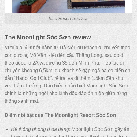
Blue Resort Sóc Sơn
The Moonlight Sóc Sơn review
Vị trí địa lý: Khởi hành từ Hà Nội, du khách di chuyển theo
con đường Võ Văn Kiệt đến cầu Thăng Long, sau đó đi
theo quốc lộ 2A và đường 35 đến Minh Phú. Tiếp tục di
chuyển khoảng 6,5km, du khách sẽ gặp ngã ba có biển chỉ
dẫn “Hanoi Golf Club”, rẽ trái và đi thêm 1,5km đến khu
vực Lâm Trường. Dấu hiệu nhận biết Moonlight Sóc Sơn
chính là những ngôi nhà kính độc đáo ẩn hiện giữa rừng
thông xanh mát.
Điểm nổi bật của The Moonlight Resort Sóc Sơn
Hệ thống phòng ở đa dạng
: Moonlight Sóc Sơn gây ấn
tượng bởi những căn biệt thự được thiết kế hoàn toàn